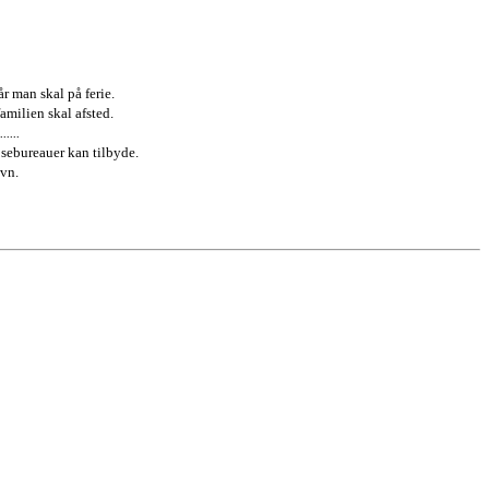
når man skal på
ferie.
amilien skal afsted.
....
jsebureauer kan tilbyde.
avn.