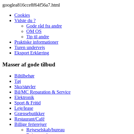
googlea816cce8f64f56a7.html
Cookies
Vidste du ?
Gode råd fra andre
OM OS
Tip til andre
Praktiske informationer
Turen undervejs
Eksport Erklæring
Masser af gode tilbud
Biltilbehør
Tøj
Sko/støvler
Bil/MC Reparation & Service
Elektronik
Sport & Fritid
Leje/lease
Grænsebutikker
Restaurant/Café
Billige ferierejser
Rejseselskab/bureau