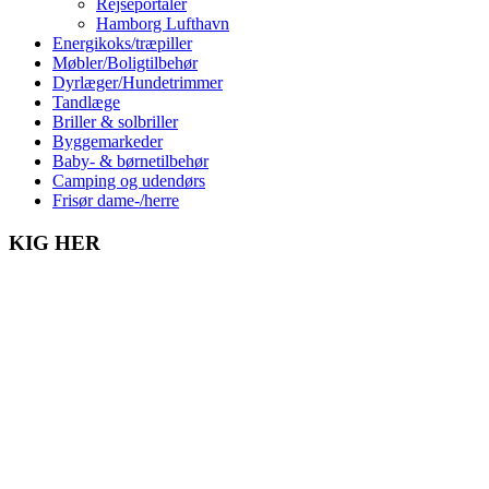
Rejseportaler
Hamborg Lufthavn
Energikoks/træpiller
Møbler/Boligtilbehør
Dyrlæger/Hundetrimmer
Tandlæge
Briller & solbriller
Byggemarkeder
Baby- & børnetilbehør
Camping og udendørs
Frisør dame-/herre
KIG HER