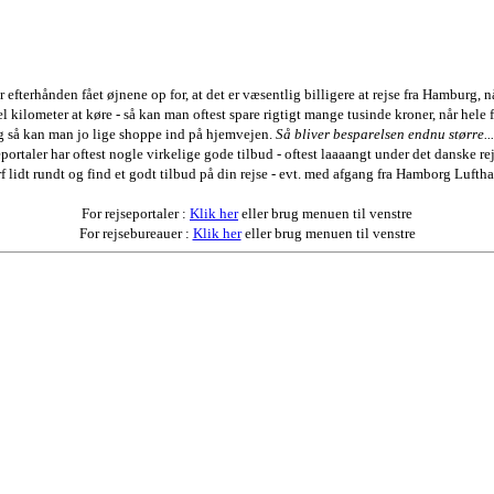
efterhånden fået øjnene op for, at det er væsentlig billigere
at rejse fra Hamburg, 
l kilometer at køre - så kan man oftest spare rigtigt mange tusinde kroner, når hele f
g så kan man jo lige shoppe ind på hjemvejen.
Så bliver
besparelsen endnu større.....
portaler har oftest nogle virkelige gode tilbud - oftest laaaangt under det danske re
f lidt rundt og find et godt tilbud på din
rejse - evt. med afgang fra Hamborg Lufth
For rejseportaler :
Klik her
eller brug menuen til venstre
For rejsebureauer :
Klik her
eller brug menuen til venstre