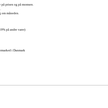
de på prisen og på momsen.
.
ang om måneden.
19% på andre varer)
upermarked i Danmark