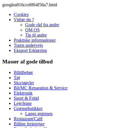
googlea816cce8f64f56a7.html
Cookies
Vidste du ?
Gode råd fra andre
OM OS
Tip til andre
Praktiske informationer
Turen undervejs
Eksport Erklæring
Masser af gode tilbud
Biltilbehør
Tøj
Sko/støvler
Bil/MC Reparation & Service
Elektronik
Sport & Fritid
Leje/lease
Grænsebutikker
Langs grænsen
Restaurant/Café
Billige ferierejser