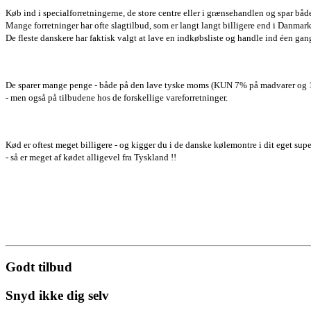
Køb ind i specialforretningerne, de store centre eller i grænsehandlen og spar bå
Mange forretninger har ofte slagtilbud, som er langt langt billigere end i Danmark
De fleste danskere har faktisk valgt at lave en indkøbsliste og handle ind éen g
De sparer mange penge - både på den lave tyske moms (KUN 7% på madvarer og 
- men også på tilbudene hos de forskellige vareforretninger.
Kød er oftest meget billigere - og kigger du i de danske kølemontre i dit eget s
- så er meget af kødet alligevel fra Tyskland !!
Godt tilbud
Snyd ikke dig selv