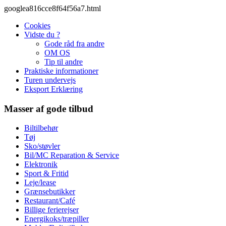
googlea816cce8f64f56a7.html
Cookies
Vidste du ?
Gode råd fra andre
OM OS
Tip til andre
Praktiske informationer
Turen undervejs
Eksport Erklæring
Masser af gode tilbud
Biltilbehør
Tøj
Sko/støvler
Bil/MC Reparation & Service
Elektronik
Sport & Fritid
Leje/lease
Grænsebutikker
Restaurant/Café
Billige ferierejser
Energikoks/træpiller