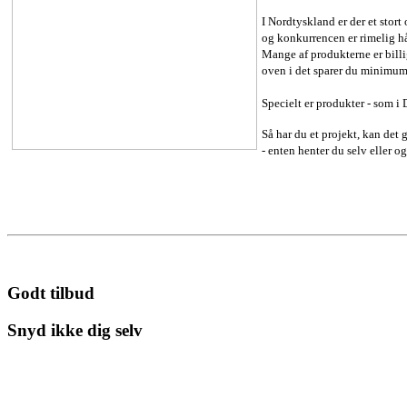
I Nordtyskland er der et stort
og konkurrencen er rimelig h
Mange af produkterne er bill
oven i det sparer du minimu
Specielt er produkter - som i 
Så har du et projekt, kan det
- enten henter du selv eller 
Godt tilbud
Snyd ikke dig selv