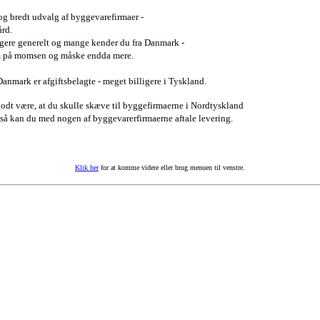
 og bredt udvalg af
byggevarefirmaer -
ård.
igere generelt og mange kender du fra Danmark -
m på momsen og måske endda mere.
Danmark er afgiftsbelagte - meget billigere i Tyskland.
 godt være, at du skulle skæve til byggefirmaerne i Nordtyskland
også kan du med nogen af byggevarerfirmaerne aftale levering.
Klik her
for at komme videre eller brug menuen til venstre.